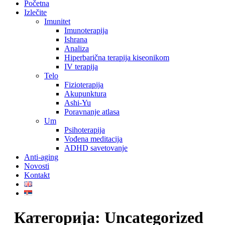
Početna
Izlečite
Imunitet
Imunoterapija
Ishrana
Analiza
Hiperbarična terapija kiseonikom
IV terapija
Telo
Fizioterapija
Akupunktura
Ashi-Yu
Poravnanje atlasa
Um
Psihoterapija
Vođena meditacija
ADHD savetovanje
Anti-aging
Novosti
Kontakt
Категорија:
Uncategorized