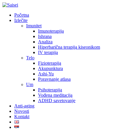
Скочите
на
Početna
садржај
Izlečite
Imunitet
Imunoterapija
Ishrana
Analiza
Hiperbarična terapija kiseonikom
IV terapija
Telo
Fizioterapija
Akupunktura
Ashi-Yu
Poravnanje atlasa
Um
Psihoterapija
Vođena meditacija
ADHD savetovanje
Anti-aging
Novosti
Kontakt