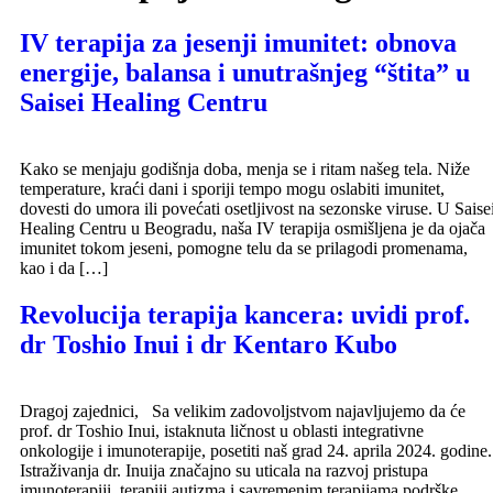
IV terapija za jesenji imunitet: obnova
energije, balansa i unutrašnjeg “štita” u
Saisei Healing Centru
Kako se menjaju godišnja doba, menja se i ritam našeg tela. Niže
temperature, kraći dani i sporiji tempo mogu oslabiti imunitet,
dovesti do umora ili povećati osetljivost na sezonske viruse. U Saise
Healing Centru u Beogradu, naša IV terapija osmišljena je da ojača
imunitet tokom jeseni, pomogne telu da se prilagodi promenama,
kao i da […]
Revolucija terapija kancera: uvidi prof.
dr Toshio Inui i dr Kentaro Kubo
Dragoj zajednici, Sa velikim zadovoljstvom najavljujemo da će
prof. dr Toshio Inui, istaknuta ličnost u oblasti integrativne
onkologije i imunoterapije, posetiti naš grad 24. aprila 2024. godine.
Istraživanja dr. Inuija značajno su uticala na razvoj pristupa
imunoterapiji, terapiji autizma i savremenim terapijama podrške